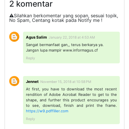
2 komentar
⚠️Silahkan berkomentar yang sopan, sesuai topik,
No Spam, Centang kotak pada Notify me !
Agus Salim
January 22, 2018 at 4:53 AM
Sangat bermanfaat gan,, terus berkarya ya.
Jangsn lupa mampir www.informagus.cf
Reply
Jennet
November 15, 2018 at 10:58 PM
At first, you have to download the most recent
rendition of Adobe Acrobat Reader to get to the
shape, and further this product encourages you
to see, download, finish and print the frame.
https://w9.pdffiller.com
Reply