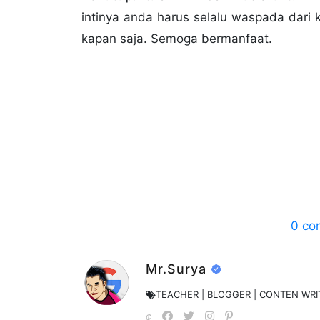
intinya anda harus selalu waspada dari
kapan saja. Semoga bermanfaat.
8.
Cara Membuka Whatshapp di Android
9.
Cara Menyadap WA Tanpa Barcode dan
10.
Cara Membuka Whatshapp di Androi
11.
Cara Membuat Pesan Whatsapp Pals
0
co
Mr.Surya
TEACHER | BLOGGER | CONTEN WRI