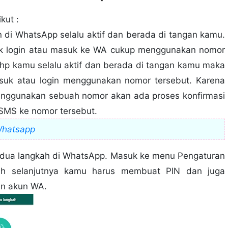
Video Otomatis Ke Galeri
engan Gambar 3D
kut :
p Yang Sudah Terhapus
 di WhatsApp selalu aktif dan berada di tangan kamu.
ntuk login atau masuk ke WA cukup menggunakan nomor
hp kamu selalu aktif dan berada di tangan kamu maka
masuk atau login menggunakan nomor tersebut. Karena
menggunakan sebuah nomor akan ada proses konfirmasi
a SMS ke nomor tersebut.
Whatsapp
si dua langkah di WhatsApp. Masuk ke menu Pengaturan
gkah selanjutnya kamu harus membuat PIN dan juga
n akun WA.