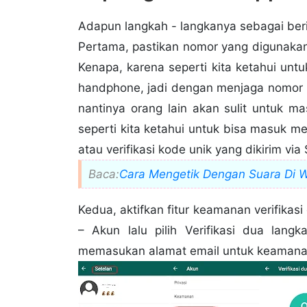
4.
Cara Agar WA Tidak Menyimpan Foto/ 
5.
Cara Membuat DP Whatsapp Keren D
Adapun langkah - langkanya sebagai beri
6.
Cara Melihat Kembali Pesan Whatsap
Pertama, pastikan nomor yang digunakan
Kenapa, karena seperti kita ketahui u
handphone, jadi dengan menjaga nomor 
nantinya orang lain akan sulit untuk 
seperti kita ketahui untuk bisa masuk 
atau verifikasi kode unik yang dikirim vi
Baca:
Cara Mengetik Dengan Suara Di 
Kedua, aktifkan fitur keamanan verifika
– Akun lalu pilih Verifikasi dua lan
memasukan alamat email untuk keamana