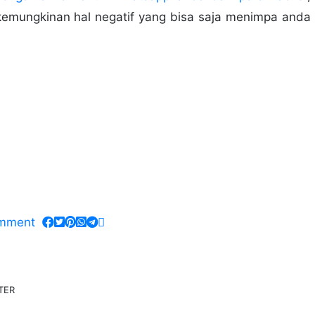
 kemungkinan hal negatif yang bisa saja menimpa anda
 Berbeda Atau PC
 Tanpa Aplikasi Terbaru
d Berbeda Atau PC
u
mment
TER