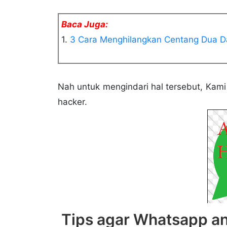
Baca Juga:
1.
3 Cara Menghilangkan Centang Dua D
Nah untuk mengindari hal tersebut, Kam
hacker.
2.
Cara Membuat Pesan Whatsapp Pals
3.
Cara Menghapus Grup Whatsaap Sec
Tips agar Whatsapp an