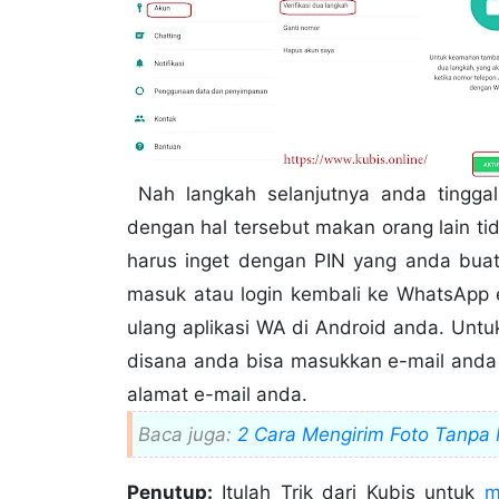
Nah langkah selanjutnya anda tingg
🌐 BACA JUGA
3 Cara Mengubah Emoji WhatsApp Andr
dengan hal tersebut makan orang lain ti
5 Cara Mendapatkan Nomor WhatsApp O
harus inget dengan PIN yang anda buat
4 Cara Agar Nomor Baru Tidak Bisa C
6 Aplikasi Whatsapp Yang Bisa Meliha
masuk atau login kembali ke WhatsApp 
ulang aplikasi WA di Android anda. Untu
disana anda bisa masukkan e-mail anda 
7.
Trik Amankan Akun Whatsapp Dari ha
alamat e-mail anda.
Baca juga:
2 Cara Mengirim Foto Tanpa 
Penutup:
Itulah Trik dari Kubis untuk
m