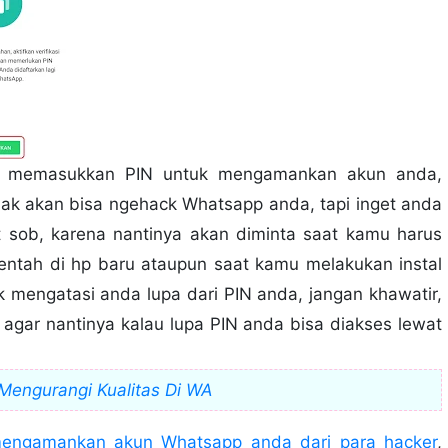
al memasukkan PIN untuk mengamankan akun anda,
oid Menjadi iPhone atau iOS
dak akan bisa ngehack Whatsapp anda, tapi inget anda
rang Lain Melalui Instagram
 sob, karena nantinya akan diminta saat kamu harus
hat WhatsApp Kita Dengan Mudah
t Pesan Yang Sudah Dihapus
entah di hp baru ataupun saat kamu melakukan instal
k mengatasi anda lupa dari PIN anda, jangan khawatir,
agar nantinya kalau lupa PIN anda bisa diakses lewat
cker
Mengurangi Kualitas Di WA
engamankan akun Whatsapp anda dari para hacker
,