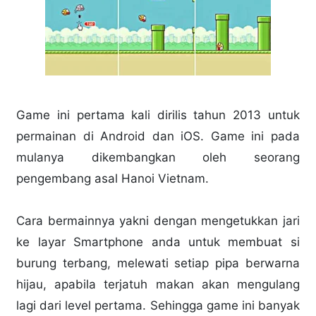
Game ini pertama kali dirilis tahun 2013 untuk
permainan di Android dan iOS. Game ini pada
mulanya dikembangkan oleh seorang
pengembang asal Hanoi Vietnam.
Cara bermainnya yakni dengan mengetukkan jari
ke layar Smartphone anda untuk membuat si
burung terbang, melewati setiap pipa berwarna
hijau, apabila terjatuh makan akan mengulang
lagi dari level pertama. Sehingga game ini banyak