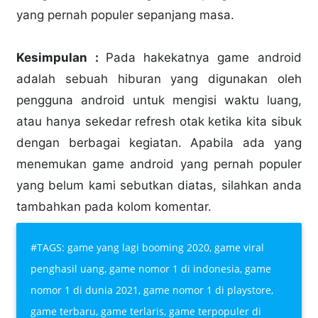
yang pernah populer sepanjang masa.
Kesimpulan :
Pada hakekatnya game android
adalah sebuah hiburan yang digunakan oleh
pengguna android untuk mengisi waktu luang,
atau hanya sekedar refresh otak ketika kita sibuk
dengan berbagai kegiatan. Apabila ada yang
menemukan game android yang pernah populer
yang belum kami sebutkan diatas, silahkan anda
tambahkan pada kolom komentar.
#TAGS: game yang lagi booming 2020, game viral
penghasil uang, game nomor 1 di indonesia, game
nomor 1 di dunia 2021, game nomor 1 di playstore,
game terbaru, game terlaris, game terpopuler di