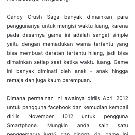
Candy Crush Saga banyak dimainkan para
penggunanya untuk mengisi waktu luang, karena
pada dasarnya game ini adalah sangat simple
yaitu dengan memadukan warna tertentu yang
bisa membuat deretan tertentu hilang, jadi bisa
dimainkan setiap saat ketika waktu luang. Game
ini banyak diminati oleh anak - anak hingga
remaja dan juga kaum perempuan.
Dimana permainan ini awalnya dirilis April 2012
untuk pengguna facebook dan kemudian kembali
dirilis November 1012 untuk pengguna
Smartphone. Mungkin anda salh satu
penggemarya juga? dan hingga kini game ini