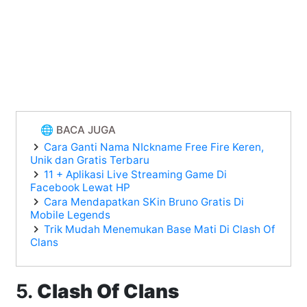
🌐 BACA JUGA
Cara Ganti Nama NIckname Free Fire Keren,
Unik dan Gratis Terbaru
11 + Aplikasi Live Streaming Game Di
Facebook Lewat HP
Cara Mendapatkan SKin Bruno Gratis Di
Mobile Legends
Trik Mudah Menemukan Base Mati Di Clash Of
Clans
5.
Clash Of Clans