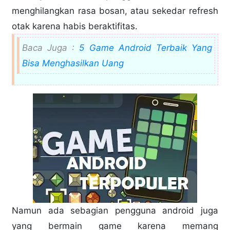
menghilangkan rasa bosan, atau sekedar refresh
otak karena habis beraktifitas.
Baca Juga :
5 Game Android Terbaik Yang
Bisa Menghasilkan Uang
Namun ada sebagian pengguna android juga
yang bermain game karena memang