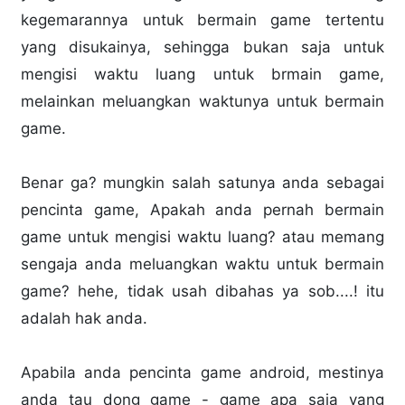
kegemarannya untuk bermain game tertentu
yang disukainya, sehingga bukan saja untuk
mengisi waktu luang untuk brmain game,
melainkan meluangkan waktunya untuk bermain
game.
Benar ga? mungkin salah satunya anda sebagai
pencinta game, Apakah anda pernah bermain
game untuk mengisi waktu luang? atau memang
sengaja anda meluangkan waktu untuk bermain
game? hehe, tidak usah dibahas ya sob....! itu
adalah hak anda.
Apabila anda pencinta game android, mestinya
anda tau dong game - game apa saja yang