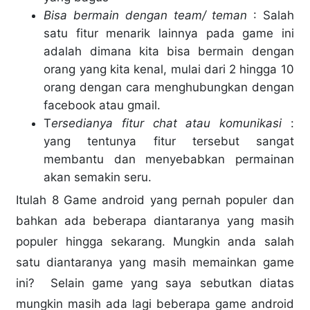
Bisa bermain dengan team/ teman
: Salah
satu fitur menarik lainnya pada game ini
adalah dimana kita bisa bermain dengan
orang yang kita kenal, mulai dari 2 hingga 10
orang dengan cara menghubungkan dengan
facebook atau gmail.
T
ersedianya fitur chat atau komunikasi
:
yang tentunya fitur tersebut sangat
membantu dan menyebabkan permainan
akan semakin seru.
Itulah 8 Game android yang pernah populer dan
bahkan ada beberapa diantaranya yang masih
populer hingga sekarang. Mungkin anda salah
satu diantaranya yang masih memainkan game
ini? Selain game yang saya sebutkan diatas
mungkin masih ada lagi beberapa game android