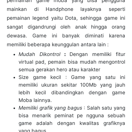
permainan game moba yang bisa pengguna
mainkan di Handphone layaknya seperti
pemainan legend yaitu Dota, sehingga game ini
sangat digandrungi oleh anak hingga orang
dewasa. Game ini banyak diminati karena
memiliki beberapa keunggulan antara lain :
Mudah Dikontrol
:
Dengan memiliki fitur
virtual pad, pemain bisa mudah mengontrol
semua gerakan hero atau karakter
Size game kecil : Game yang satu ini
memiliki ukuran sekitar 100Mb yang jauh
lebih kecil dibandingkan dengan game
Moba lainnya.
Memiliki grafik yang bagus
: Salah satu yang
bisa menarik peminat pe ngguna sebuah
game adalah dengan kwalitas grafiknya
yang bagus