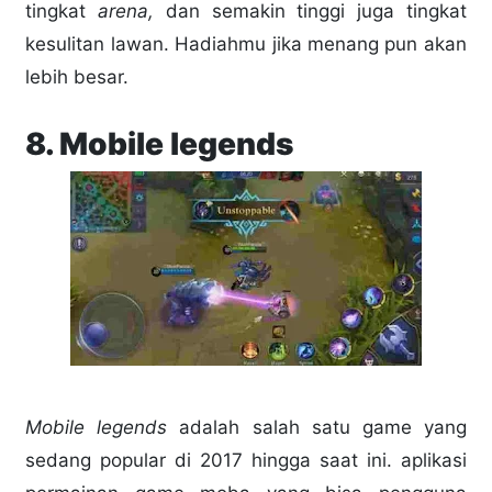
tingkat
arena,
dan semakin tinggi juga tingkat
kesulitan lawan. Hadiahmu jika menang pun akan
lebih besar.
8. Mobile legends
Mobile legends
adalah salah satu game yang
sedang popular di 2017 hingga saat ini.
aplikasi