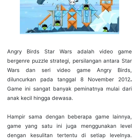
Angry Birds Star Wars adalah video game
bergenre puzzle strategi, persilangan antara Star
Wars dan seri video game Angry Birds,
diluncurkan pada tanggal 8 November 2012
.
Game ini sangat banyak peminatnya mulai dari
anak kecil hingga dewasa.
Hampir sama dengan beberapa game lainnya,
game yang satu ini juga menggunakan level
dengan kesulitan tertentu di setiap levelnya.