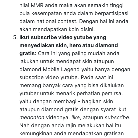
nilai MMR anda maka akan semakin tinggi
pula kesempatan anda dalam berpartisipasi
dalam national contest. Dengan hal ini anda
akan mendapatkan koin disini.
Ikut subscribe video yutube yang
menyediakan skin, hero atau diamond
gratis
: Cara ini yang paling mudah anda
lakukan untuk mendapat skin ataupun
diamond Mobile Lagend yaitu hanya dengan
subscribe video yutube. Pada saat ini
memang banyak cara yang bisa dikalukan
yutuber untuk menarik perhatian pemirsa,
yaitu dengan membagi - bagikan skin
ataupun diamond gratis dengan syarat ikut
menonton
videonya,
like
, ataupun
subscribe
.
Nah dengan anda rajin melakukan hal itu
kemungkinan anda mendapatkan gratisan