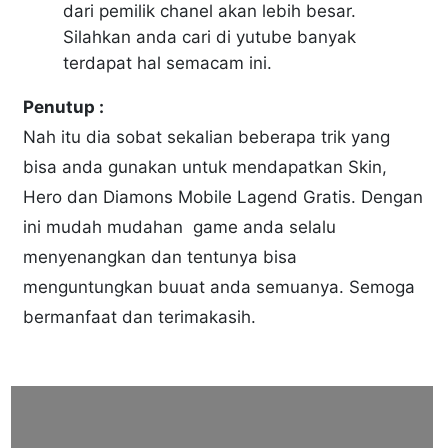
dari pemilik chanel akan lebih besar.
Silahkan anda cari di yutube banyak
terdapat hal semacam ini.
Penutup :
Nah itu dia sobat sekalian beberapa trik yang
bisa anda gunakan untuk mendapatkan Skin,
Hero dan Diamons Mobile Lagend Gratis. Dengan
ini mudah mudahan game anda selalu
menyenangkan dan tentunya bisa
menguntungkan buuat anda semuanya. Semoga
bermanfaat dan terimakasih.