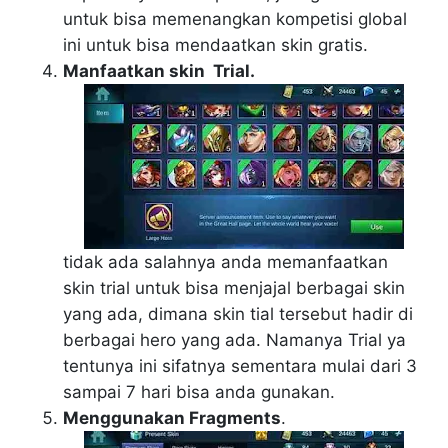
untuk bisa memenangkan kompetisi global
ini untuk bisa mendaatkan skin gratis.
Manfaatkan skin Trial.
tidak ada salahnya anda memanfaatkan
skin trial untuk bisa menjajal berbagai skin
yang ada, dimana skin tial tersebut hadir di
berbagai hero yang ada. Namanya Trial ya
tentunya ini sifatnya sementara mulai dari 3
sampai 7 hari bisa anda gunakan.
Menggunakan Fragments
.