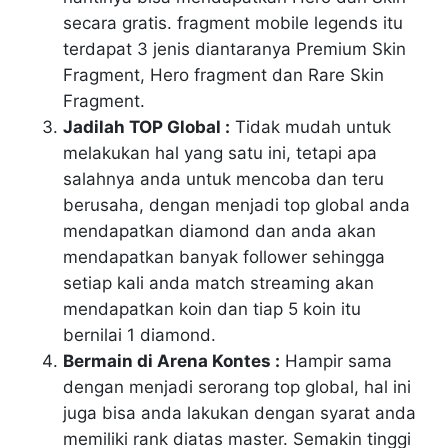
secara gratis. fragment mobile legends itu
terdapat 3 jenis diantaranya Premium Skin
Fragment, Hero fragment dan Rare Skin
Fragment.
Jadilah TOP Global :
Tidak mudah untuk
melakukan hal yang satu ini, tetapi apa
salahnya anda untuk mencoba dan teru
berusaha, dengan menjadi top global anda
mendapatkan diamond dan anda akan
mendapatkan banyak follower sehingga
setiap kali anda match streaming akan
mendapatkan koin dan tiap 5 koin itu
bernilai 1 diamond.
Bermain di Arena Kontes :
Hampir sama
dengan menjadi serorang top global, hal ini
juga bisa anda lakukan dengan syarat anda
memiliki rank diatas master. Semakin tinggi