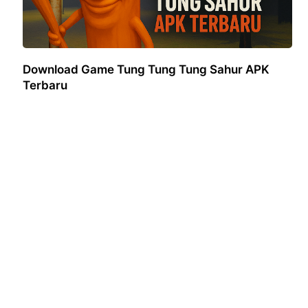
Download Game Tung Tung Tung Sahur APK
Terbaru