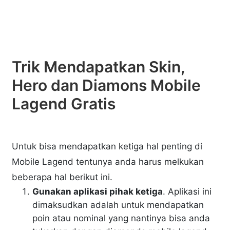
Trik Mendapatkan Skin,
Hero dan Diamons Mobile
Lagend Gratis
Untuk bisa mendapatkan ketiga hal penting di
Mobile Lagend tentunya anda harus melkukan
beberapa hal berikut ini.
Gunakan aplikasi pihak ketiga
. Aplikasi ini
dimaksudkan adalah untuk mendapatkan
poin atau nominal yang nantinya bisa anda