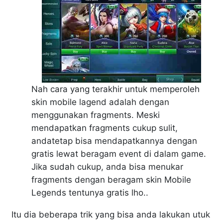
Nah cara yang terakhir untuk memperoleh
skin mobile lagend adalah dengan
menggunakan fragments. Meski
mendapatkan fragments cukup sulit,
andatetap bisa mendapatkannya dengan
gratis lewat beragam event di dalam game.
Jika sudah cukup, anda bisa menukar
fragments dengan beragam skin Mobile
Legends tentunya gratis lho..
Itu dia beberapa trik yang bisa anda lakukan utuk