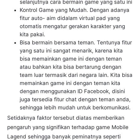
selanjutnya cara bermain game yang satu ini
Kontrol Game yang Mudah. Dengan adanya
fitur auto- aim didalam virtual pad yang
otomatis mengatur gerakan karakter yang
kita pakai.
Bisa bermain bersama teman. Tentunya fitur
yang satu ini sangat menarik, karena kita
bisa memainkan game ini dengan teman
atau bahkan kita bisa bertarung dengan
team luar termasik dari negara lain. Kita bisa
memainkan game ini dengan teman kita
dengan menggunakan ID Facebook, disini
juga tersedia fitur chat dengan teman anda,
sehingga lebih mudah untuk berkomunikasi.
Setidaknya faktor tersebut diatas memberikan
pengaruh yang signifikan terhadap game Mobile
Lagend sehingga banyak peminatnya seperti