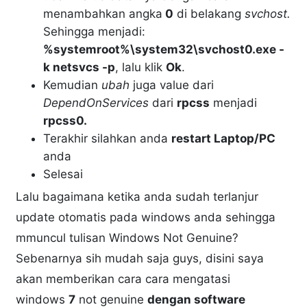
menambahkan angka
0
di belakang
svchost.
Sehingga menjadi:
%systemroot%\system32\svchost0.exe -
k netsvcs -p
, lalu klik
Ok
.
Kemudian
ubah
juga value dari
DependOnServices
dari
rpcss
menjadi
rpcss0.
Terakhir silahkan anda
restart Laptop/PC
anda
Selesai
Lalu bagaimana ketika anda sudah terlanjur
update otomatis pada windows anda sehingga
mmuncul tulisan Windows Not Genuine?
Sebenarnya sih mudah saja guys, disini saya
akan memberikan cara cara mengatasi
windows
7
not genuine
dengan software