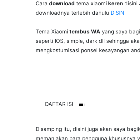
Cara
download
tema xiaomi
keren
disin
downloadnya terlebih dahulu
DISINI
Tema Xiaomi
tembus WA
yang saya bagik
seperti IOS, simple, dark dll sehingga a
mengkostumisasi ponsel kesayangan and
toc
DAFTAR ISI
Disamping itu, disini juga akan saya bag
memanjakan para pengguna khususnya y