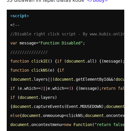
</body>
<
script
>
//Disable right click script - By www.kubis.online/
var
 message=
"Function Disabled"
////////////////
function
clickIE
(
) 
{
if
 (
document
.all) {(message);
re
function
clickNS
(
e
) 
{
if
(
document
.layers||(
document
.getElementById&&!
docume
if
 (e.which==
2
||e.which==
3
) {(message);
return
false
if
 (
document
.layers)

{
document
.captureEvents(Event.MOUSEDOWN);
document
else
{
document
.onmouseup=clickNS;
document
document
.oncontextmenu=
new
Function
(
"return false"