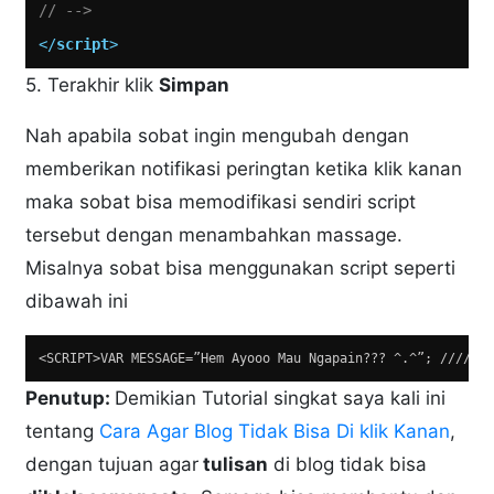
// -->
</
script
>
5. Terakhir klik
Simpan
Nah apabila sobat ingin mengubah dengan
memberikan notifikasi peringtan ketika klik kanan
maka sobat bisa memodifikasi sendiri script
tersebut dengan menambahkan massage.
Misalnya sobat bisa menggunakan script seperti
dibawah ini
<SCRIPT>VAR MESSAGE=”Hem Ayooo Mau Ngapain??? ^.^”; //////
Penutup:
Demikian Tutorial singkat saya kali ini
tentang
Cara Agar Blog Tidak Bisa Di klik Kanan
,
dengan tujuan agar
tulisan
di blog tidak bisa