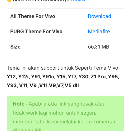
All Theme For Vivo
Download
PUBG Theme For Vivo
Mediafire
Size
66,31 MB
Tema ini akan support untuk
Seperti Tema Vivo
Y12, Y12i, Y91, Y91c, Y15, Y17, Y30, Z1 Pro, Y95,
Y93, V11, V9
,
V11,V9,V7,V5 dll
Note
: Apabila ada link yang rusak atau
tidak work lagi mohon untuk segera
memberi tahu kami melalui kolom komentar
dibawah ini!