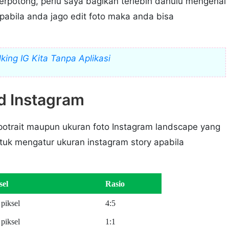
 terpotong, perlu saya bagikan terlebih dahulu mengenai
pabila anda jago edit foto maka anda bisa
king IG Kita Tanpa Aplikasi
d Instagram
otrait maupun ukuran foto Instagram landscape yang
tuk mengatur ukuran instagram story apabila
sel
Rasio
piksel
4:5
piksel
1:1