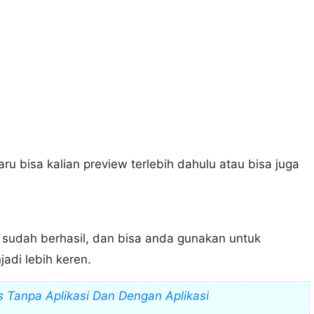
u bisa kalian preview terlebih dahulu atau bisa juga
sudah berhasil, dan bisa anda gunakan untuk
adi lebih keren.
s Tanpa Aplikasi Dan Dengan Aplikasi