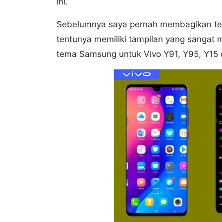
ini.
Sebelumnya saya pernah membagikan te
tentunya memiliki tampilan yang sangat 
tema Samsung untuk Vivo Y91, Y95, Y15 da