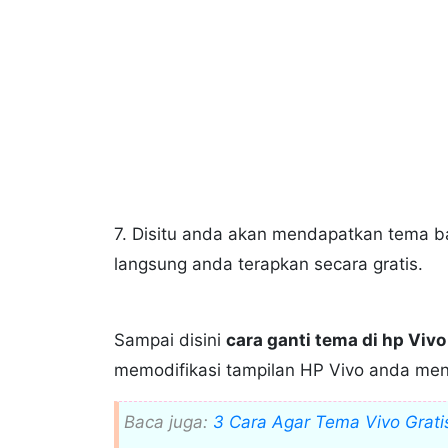
7. Disitu anda akan mendapatkan tema bar
langsung anda terapkan secara gratis.
Sampai disini
cara ganti tema di hp Vivo
memodifikasi tampilan HP Vivo anda menj
Baca juga:
3 Cara Agar Tema Vivo Grati