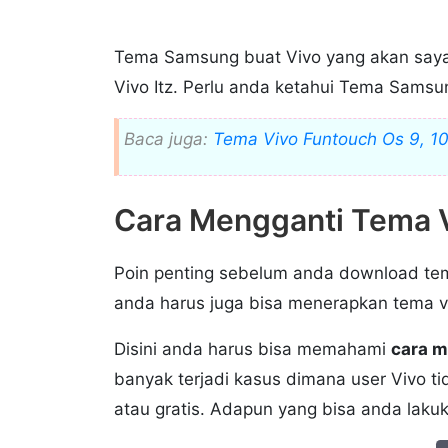
Tema Samsung buat Vivo yang akan saya 
Vivo Itz. Perlu anda ketahui Tema Samsun
Baca juga:
Tema Vivo Funtouch Os 9, 10
Cara Mengganti Tema V
Poin penting sebelum anda download te
anda harus juga bisa menerapkan tema vi
Disini anda harus bisa memahami
cara m
banyak terjadi kasus dimana user Vivo 
atau gratis. Adapun yang bisa anda lakuk