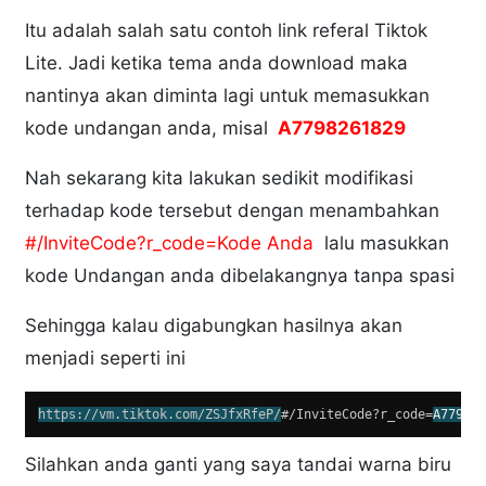
Itu adalah salah satu contoh link referal Tiktok
Lite. Jadi ketika tema anda download maka
nantinya akan diminta lagi untuk memasukkan
kode undangan anda, misal
A7798261829
Nah sekarang kita lakukan sedikit modifikasi
terhadap kode tersebut dengan menambahkan
#/InviteCode?r_code=Kode Anda
lalu masukkan
kode Undangan anda dibelakangnya tanpa spasi
Sehingga kalau digabungkan hasilnya akan
menjadi seperti ini
https://vm.tiktok.com/ZSJfxRfeP/
#/InviteCode?r_code=
A77982
Silahkan anda ganti yang saya tandai warna biru