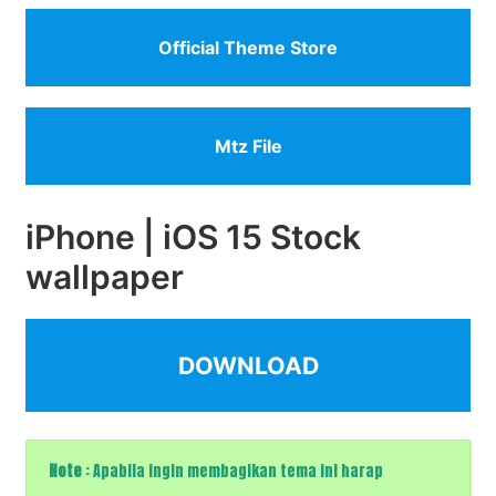
Official Theme Store
Mtz File
iPhone | iOS 15 Stock
wallpaper
DOWNLOAD
Note
:
Apabila ingin membagikan tema ini harap