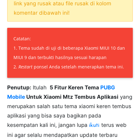
link yang rusak atau file rusak di kolom
komentar dibawah ini!
Catatan:
1. Tema sudah di uji di beberapa Xiaomi MIUI 10 dan
MIUI 9 dan terbukti hasilnya sesuai harapan
2.
Restart
ponsel Anda setelah menerapkan tema ini.
Penutup:
Itulah
5 Fitur Keren Tema
PUBG
Mobile
Untuk Xiaomi Mtz Tembus Aplikasi
yang
merupakan salah satu tema xiaomi keren tembus
aplikasi yang bisa saya bagikan pada
kesempatan kali ini, jangan lupa
terus web
ikuti
ini agar selalu mendapatkan update terbaru