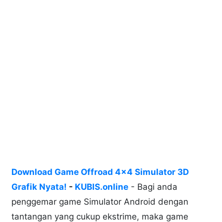
Download Game Offroad 4x4 Simulator 3D
Grafik Nyata!
-
KUBIS.online
- Bagi anda
penggemar game Simulator Android dengan
tantangan yang cukup ekstrime, maka game