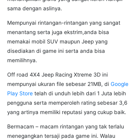
sama dengan aslinya.
Mempunyai rintangan-rintangan yang sangat
menantang serta juga ekstrim,anda bisa
memakai mobil SUV maupun Jeep yang
disediakan di game ini serta anda bisa
memilihnya.
Off road 4X4 Jeep Racing Xtreme 3D ini
mempunyai ukuran file sebesar 21MB, di
Google
Play Store
telah di unduh lebih dari 1 Juta lebih
pengguna serta memperoleh rating sebesar 3,6
yang artinya memiliki reputasi yang cukup baik.
Bermacam – macam rintangan yang tak terlalu
menegangkan tersaji pada game ini. Walau