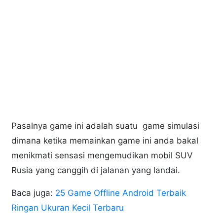
Pasalnya game ini adalah suatu game simulasi
dimana ketika memainkan game ini anda bakal
menikmati sensasi mengemudikan mobil SUV
Rusia yang canggih di jalanan yang landai.
Baca juga:
25 Game Offline Android Terbaik
Ringan Ukuran Kecil Terbaru