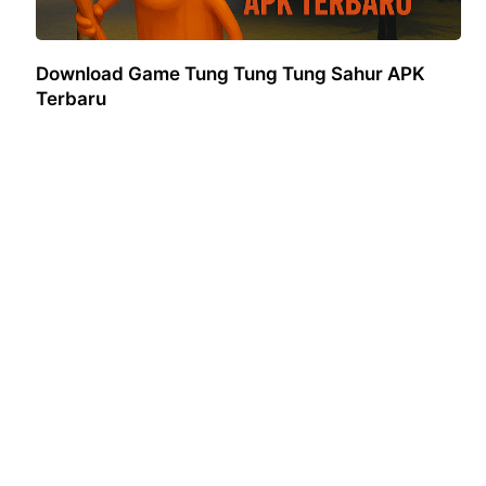
Download Game Tung Tung Tung Sahur APK
Terbaru