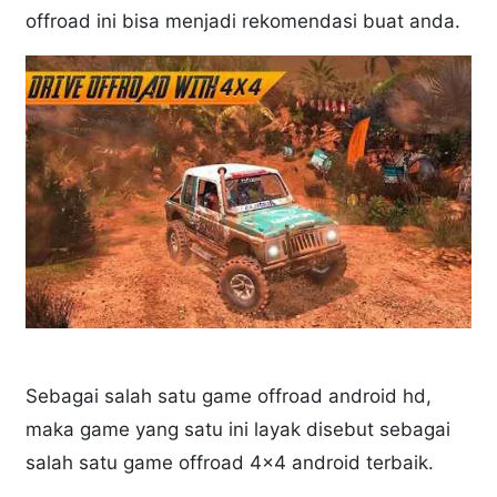
offroad ini bisa menjadi rekomendasi buat anda.
Sebagai salah satu game offroad android hd,
maka game yang satu ini layak disebut sebagai
salah satu game offroad 4x4 android terbaik.