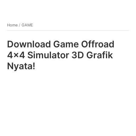
Home
/
GAME
Download Game Offroad
4x4 Simulator 3D Grafik
Nyata!