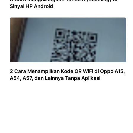
Sinyal HP Android
2 Cara Menampilkan Kode QR WiFi di Oppo A15,
A54, A57, dan Lainnya Tanpa Aplikasi