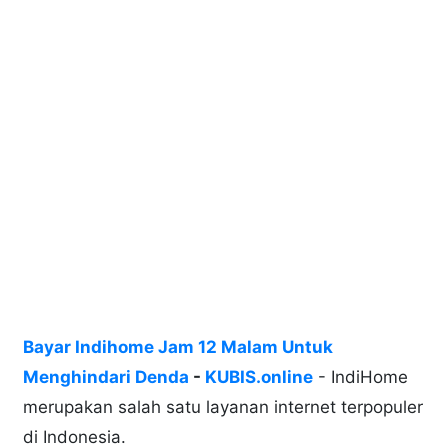
Bayar Indihome Jam 12 Malam Untuk
Menghindari Denda
-
KUBIS.online
- IndiHome
merupakan salah satu layanan internet terpopuler
di Indonesia.