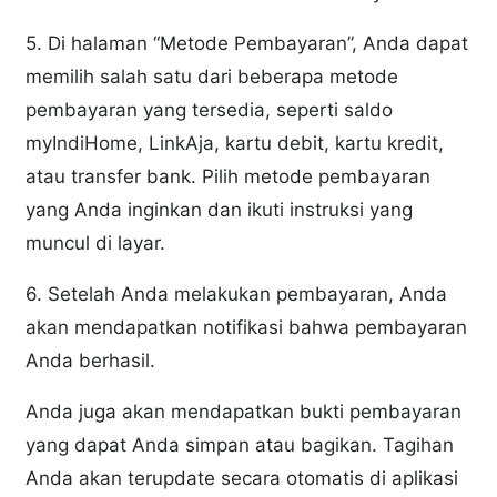
5. Di halaman “Metode Pembayaran”, Anda dapat
memilih salah satu dari beberapa metode
pembayaran yang tersedia, seperti saldo
myIndiHome, LinkAja, kartu debit, kartu kredit,
atau transfer bank. Pilih metode pembayaran
yang Anda inginkan dan ikuti instruksi yang
muncul di layar.
6. Setelah Anda melakukan pembayaran, Anda
akan mendapatkan notifikasi bahwa pembayaran
Anda berhasil.
Anda juga akan mendapatkan bukti pembayaran
yang dapat Anda simpan atau bagikan. Tagihan
Anda akan terupdate secara otomatis di aplikasi