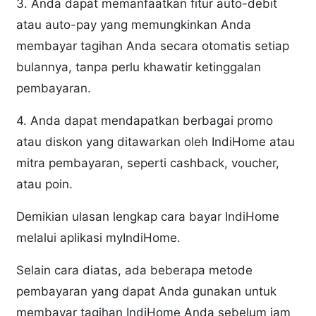
3. Anda dapat memanfaatkan fitur auto-debit
atau auto-pay yang memungkinkan Anda
membayar tagihan Anda secara otomatis setiap
bulannya, tanpa perlu khawatir ketinggalan
pembayaran.
4. Anda dapat mendapatkan berbagai promo
atau diskon yang ditawarkan oleh IndiHome atau
mitra pembayaran, seperti cashback, voucher,
atau poin.
Demikian ulasan lengkap cara bayar IndiHome
melalui aplikasi myIndiHome.
Selain cara diatas, ada beberapa metode
pembayaran yang dapat Anda gunakan untuk
membayar tagihan IndiHome Anda sebelum jam