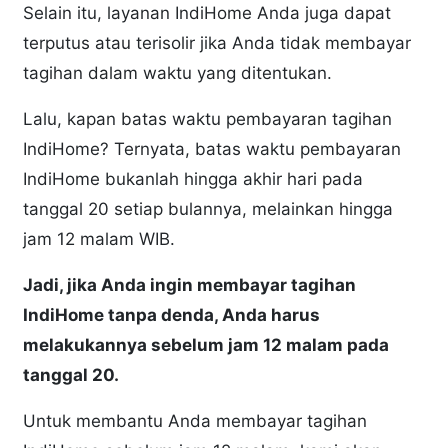
Selain itu, layanan IndiHome Anda juga dapat
terputus atau terisolir jika Anda tidak membayar
tagihan dalam waktu yang ditentukan.
Lalu, kapan batas waktu pembayaran tagihan
IndiHome? Ternyata, batas waktu pembayaran
IndiHome bukanlah hingga akhir hari pada
tanggal 20 setiap bulannya, melainkan hingga
jam 12 malam WIB.
Jadi, jika Anda ingin membayar tagihan
IndiHome tanpa denda, Anda harus
melakukannya sebelum jam 12 malam pada
tanggal 20.
Untuk membantu Anda membayar tagihan