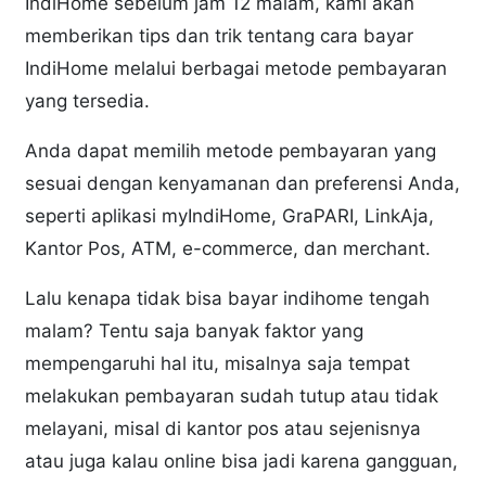
IndiHome sebelum jam 12 malam, kami akan
memberikan tips dan trik tentang cara bayar
IndiHome melalui berbagai metode pembayaran
yang tersedia.
Anda dapat memilih metode pembayaran yang
sesuai dengan kenyamanan dan preferensi Anda,
seperti aplikasi myIndiHome, GraPARI, LinkAja,
Kantor Pos, ATM, e-commerce, dan merchant.
Lalu kenapa tidak bisa bayar indihome tengah
malam? Tentu saja banyak faktor yang
mempengaruhi hal itu, misalnya saja tempat
melakukan pembayaran sudah tutup atau tidak
melayani, misal di kantor pos atau sejenisnya
atau juga kalau online bisa jadi karena gangguan,