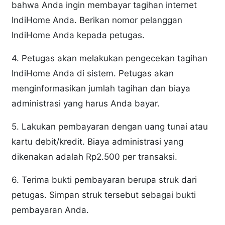
bahwa Anda ingin membayar tagihan internet
IndiHome Anda. Berikan nomor pelanggan
IndiHome Anda kepada petugas.
4. Petugas akan melakukan pengecekan tagihan
IndiHome Anda di sistem. Petugas akan
menginformasikan jumlah tagihan dan biaya
administrasi yang harus Anda bayar.
5. Lakukan pembayaran dengan uang tunai atau
kartu debit/kredit. Biaya administrasi yang
dikenakan adalah Rp2.500 per transaksi.
6. Terima bukti pembayaran berupa struk dari
petugas. Simpan struk tersebut sebagai bukti
pembayaran Anda.