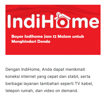
Dengan IndiHome, Anda dapat menikmati
koneksi internet yang cepat dan stabil, serta
berbagai layanan tambahan seperti TV kabel,
telepon rumah, dan video on demand.