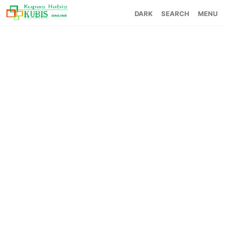
SEARCH
MENU