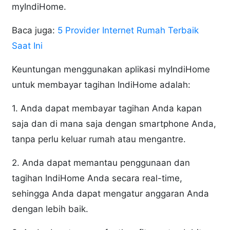
myIndiHome.
Baca juga:
5 Provider Internet Rumah Terbaik
Saat Ini
Keuntungan menggunakan aplikasi myIndiHome
untuk membayar tagihan IndiHome adalah:
1. Anda dapat membayar tagihan Anda kapan
saja dan di mana saja dengan smartphone Anda,
tanpa perlu keluar rumah atau mengantre.
2. Anda dapat memantau penggunaan dan
tagihan IndiHome Anda secara real-time,
sehingga Anda dapat mengatur anggaran Anda
dengan lebih baik.