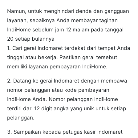
Namun, untuk menghindari denda dan gangguan
layanan, sebaiknya Anda membayar tagihan
IndiHome sebelum jam 12 malam pada tanggal
20 setiap bulannya
1. Cari gerai Indomaret terdekat dari tempat Anda
tinggal atau bekerja. Pastikan gerai tersebut
memiliki layanan pembayaran IndiHome.
2. Datang ke gerai Indomaret dengan membawa
nomor pelanggan atau kode pembayaran
IndiHome Anda. Nomor pelanggan IndiHome
terdiri dari 12 digit angka yang unik untuk setiap
pelanggan.
3. Sampaikan kepada petugas kasir Indomaret