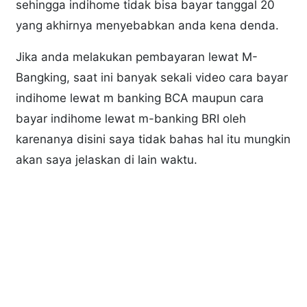
sehingga indihome tidak bisa bayar tanggal 20
yang akhirnya menyebabkan anda kena denda.
Jika anda melakukan pembayaran lewat M-
Bangking, saat ini banyak sekali video cara bayar
indihome lewat m banking BCA maupun cara
bayar indihome lewat m-banking BRI oleh
karenanya disini saya tidak bahas hal itu mungkin
akan saya jelaskan di lain waktu.