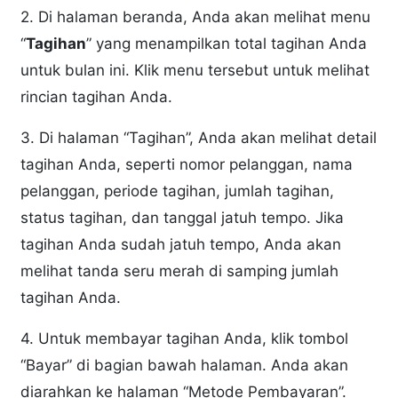
2. Di halaman beranda, Anda akan melihat menu
“
Tagihan
” yang menampilkan total tagihan Anda
untuk bulan ini. Klik menu tersebut untuk melihat
rincian tagihan Anda.
3. Di halaman “Tagihan”, Anda akan melihat detail
tagihan Anda, seperti nomor pelanggan, nama
pelanggan, periode tagihan, jumlah tagihan,
status tagihan, dan tanggal jatuh tempo. Jika
tagihan Anda sudah jatuh tempo, Anda akan
melihat tanda seru merah di samping jumlah
tagihan Anda.
4. Untuk membayar tagihan Anda, klik tombol
“Bayar” di bagian bawah halaman. Anda akan
diarahkan ke halaman “Metode Pembayaran”.