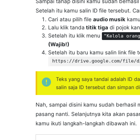
Sampai tahap disini kamu sudah berhasil
Setelah itu kamu salin ID file tersebut. Ca
Cari atau pilih file
audio musik
kam
Lalu klik tanda
titik tiga
di pojok kan
Setelah itu klik menu
"Kelola oran
(Wajib!)
Setelah itu baru kamu salin link file 
https://drive.google.com/file/d
Teks yang saya tandai adalah ID dar
salin saja ID tersebut dan simpan d
Nah, sampai disini kamu sudah berhasil 
pasang nanti. Selanjutnya kita akan pasa
kamu ikuti langkah-langkah dibawah ini.