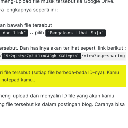
 meng-upload file musik tersebut ke Google Drive.
ra lengkapnya seperti ini :
u
an bawah file tersebut
pilih
g dan link"
"Pengakses Lihat-Saja"
>>
tersebut. Dan hasilnya akan terlihat seperti link berikut :
/
/view?usp=sharing
15r2qlbfyc7y3UL1imCABgh_XG81eptn1
i file tersebut (setiap file berbeda-beda ID-nya). Kamu
i notepad kamu..
meng-upload dan menyalin ID file yang akan kamu
ng file tersebut ke dalam postingan blog. Caranya bisa