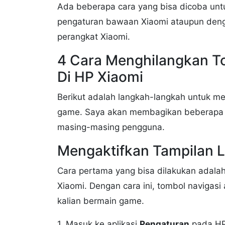
Ada beberapa cara yang bisa dicoba unt
pengaturan bawaan Xiaomi ataupun deng
perangkat Xiaomi.
4 Cara Menghilangkan T
Di HP Xiaomi
Berikut adalah langkah-langkah untuk me
game. Saya akan membagikan beberapa ca
masing-masing pengguna.
Mengaktifkan Tampilan 
Cara pertama yang bisa dilakukan adala
Xiaomi. Dengan cara ini, tombol navigas
kalian bermain game.
1. Masuk ke aplikasi
Pengaturan
pada HP 