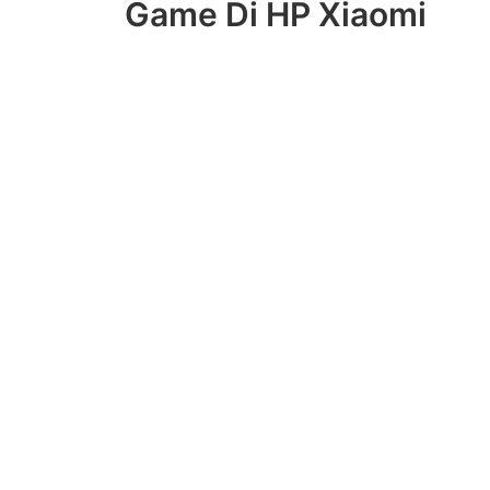
Game Di HP Xiaomi