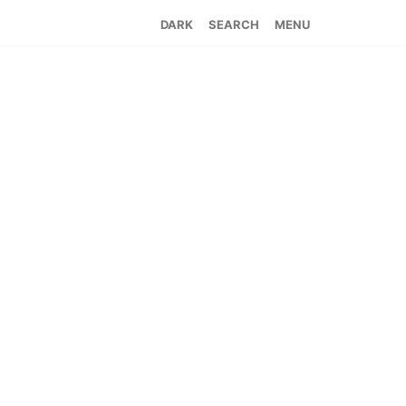
SEARCH
MENU