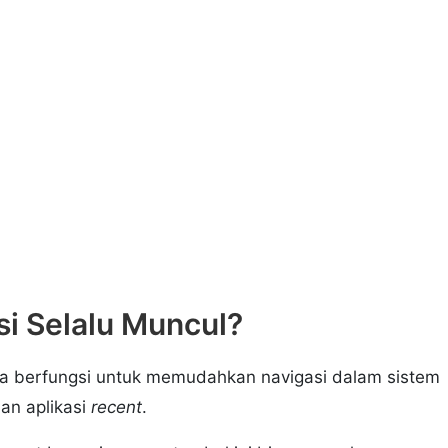
i Selalu Muncul?
ya berfungsi untuk memudahkan navigasi dalam sistem
dan aplikasi
recent
.