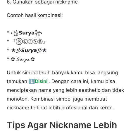
6. Gunakan sebagai nickname
Contoh hasil kombinasi:
* ꧁𝗦𝘂𝗿𝘆𝗮꧂
* 『Ⓢⓤⓡⓨⓐ』
* ★彡𝙎𝙪𝙧𝙮𝙖彡★
* ✿ 𝓢𝓾𝓻𝔂𝓪 ✿
Untuk simbol lebih banyak kamu bisa langsung
temukan
⬇️Disini
. Dengan cara ini, kamu bisa
menciptakan nama yang lebih aesthetic dan tidak
monoton. Kombinasi simbol juga membuat
nickname terlihat lebih profesional dan keren.
Tips Agar Nickname Lebih