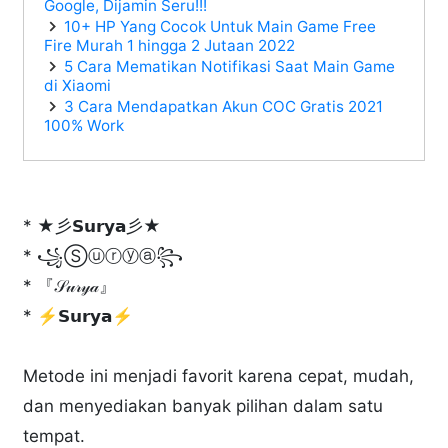
Google, Dijamin Seru!!!
10+ HP Yang Cocok Untuk Main Game Free
Fire Murah 1 hingga 2 Jutaan 2022
5 Cara Mematikan Notifikasi Saat Main Game
di Xiaomi
3 Cara Mendapatkan Akun COC Gratis 2021
100% Work
* ★彡𝗦𝘂𝗿𝘆𝗮彡★
* ꧁Ⓢⓤⓡⓨⓐ꧂
* 『𝒮𝓊𝓇𝓎𝒶』
* ⚡𝗦𝘂𝗿𝘆𝗮⚡
Metode ini menjadi favorit karena cepat, mudah,
dan menyediakan banyak pilihan dalam satu
tempat.