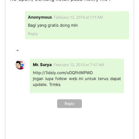
Anonymous
February 12, 2019 at 1:11 AM
Bagi yang gratis dong min
Reply
Mr. Surya
February 12, 2019 at 7:47 AM
http://1idsly.com/oDQfhIWPWD
jngan lupa follow web ini untuk terus dapat
update. Trmks
Reply