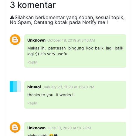
3 komentar
⚠️Silahkan berkomentar yang sopan, sesuai topik,
No Spam, Centang kotak pada Notify me !
Unknown
October 18, 2019 at 3:16 AM
Makasiiih, pantesan bingung kok balik lagi balik
lagi :)) it's very useful
Reply
biruaoi
January 23, 2020 at 12:40 PM
thanks to you, it works !!
Reply
Unknown
June 10, 2020 at 5:07 PM
Makasihhh 😭❤️