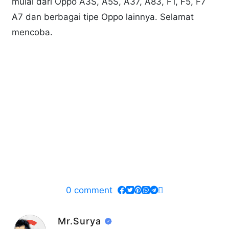
mulai dari Oppo A3S, A5S, A37, A83, F1, F5, F7
A7 dan berbagai tipe Oppo lainnya. Selamat
mencoba.
0
comment
Mr.Surya