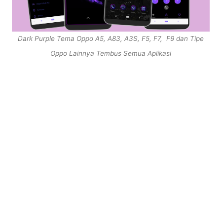
Dark Purple Tema Oppo A5, A83, A3S, F5, F7, F9 dan Tipe
Oppo Lainnya Tembus Semua Aplikasi