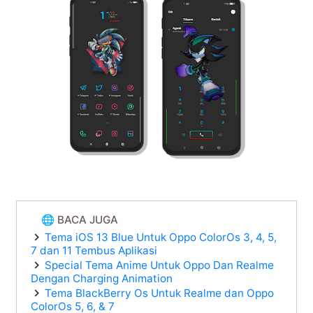
🌐 BACA JUGA
Tema iOS 13 Blue Untuk Oppo ColorOs 3, 4, 5,
7 dan 11 Tembus Aplikasi
Special Tema Anime Untuk Oppo Dan Realme
Dengan Charging Animation
Tema BlackBerry Os Untuk Realme dan Oppo
ColorOs 5, 6, & 7