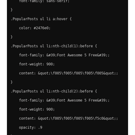
    font-family: sans-serif;
}
.PopularPosts ul li a:hover {
    color: #2476e0;
}
.PopularPosts ul li:nth-child(1):before {
    font-family: &#39;Font Awesome 5 Free&#39;;
    font-weight: 900;
    content: &quot;\f005\f005\f005\f005\f005&quot;;
}
.PopularPosts ul li:nth-child(2):before {
    font-family: &#39;Font Awesome 5 Free&#39;;
    font-weight: 900;
    content: &quot;\f005\f005\f005\f005\f5c0&quot;;
    opacity: .9