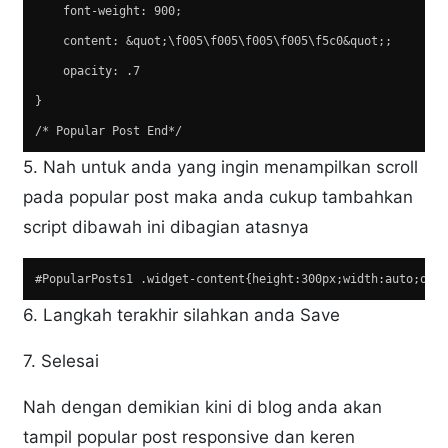
    font-weight: 900;
    content: &quot;\f005\f005\f005\f005\f5c0&quot;;
    opacity: .7
}
/* Popular Post End*/
5. Nah untuk anda yang ingin menampilkan scroll
pada popular post maka anda cukup tambahkan
script dibawah ini dibagian atasnya
#PopularPosts1 .widget-content{height:300px;width:auto;ove
6. Langkah terakhir silahkan anda Save
7. Selesai
Nah dengan demikian kini di blog anda akan
tampil popular post responsive dan keren