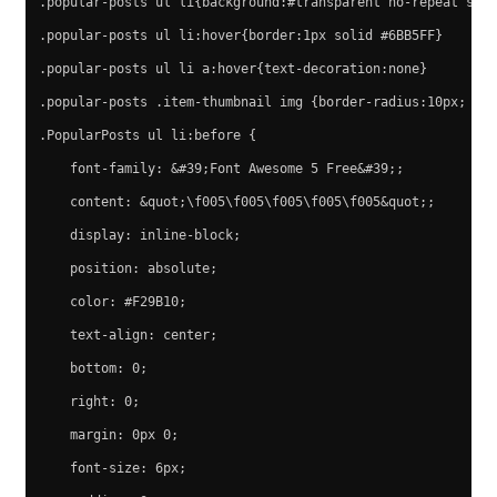
.popular-posts ul li{background:#transparent no-repeat scr
.popular-posts ul li:hover{border:1px solid #6BB5FF}
.popular-posts ul li a:hover{text-decoration:none}
.popular-posts .item-thumbnail img {border-radius:10px; }
.PopularPosts ul li:before {
    font-family: &#39;Font Awesome 5 Free&#39;;
    content: &quot;\f005\f005\f005\f005\f005&quot;;
    display: inline-block;
    position: absolute;
    color: #F29B10; 
    text-align: center;
    bottom: 0;
    right: 0;
    margin: 0px 0;
    font-size: 6px;