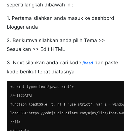
seperti langkah dibawah ini:
1. Pertama silahkan anda masuk ke dashbord
blogger anda
2. Berikutnya silahkan anda pilih Tema >>
Sesuaikan >> Edit HTML
3. Next silahkan anda cari kode
dan paste
/head
kode berikut tepat diatasnya
<script type='text/javascript'>  
//<![CDATA[  
function loadCSS(e, t, n) { "use strict"; var i = window.d
loadCSS("https://cdnjs.cloudflare.com/ajax/libs/font-aweso
//]]>  
</script>  