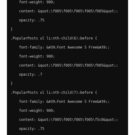
    font-weight: 900;
    content: &quot;\f005\f005\f005\f005\f005&quot;;
    opacity: .75
}
.PopularPosts ul li:nth-child(6):before {
    font-family: &#39;Font Awesome 5 Free&#39;;
    font-weight: 900;
    content: &quot;\f005\f005\f005\f005\f005&quot;;
    opacity: .7
}
.PopularPosts ul li:nth-child(7):before {
    font-family: &#39;Font Awesome 5 Free&#39;;
    font-weight: 900;
    content: &quot;\f005\f005\f005\f005\f5c0&quot;;
    opacity: .75