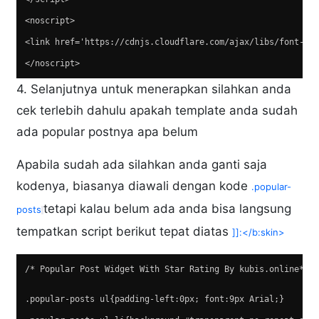
<noscript>  
<link href='https://cdnjs.cloudflare.com/ajax/libs/font-aw
</noscript>
4. Selanjutnya untuk menerapkan silahkan anda
cek terlebih dahulu apakah template anda sudah
ada popular postnya apa belum
Apabila sudah ada silahkan anda ganti saja
kodenya, biasanya diawali dengan kode
.popular-
tetapi kalau belum ada anda bisa langsung
posts
tempatkan script berikut tepat diatas
]]:</b:skin>
/* Popular Post Widget With Star Rating By kubis.online*/ 
.popular-posts ul{padding-left:0px; font:9px Arial;}