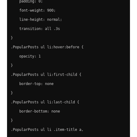
    padding: 0;
    font-weight: 900;
    line-height: normal;
    transition: all .3s
}
.PopularPosts ul li:hover:before {
    opacity: 1
}
.PopularPosts ul li:first-child {
    border-top: none
}
.PopularPosts ul li:last-child {
    border-bottom: none
}
.PopularPosts ul li .item-title a,