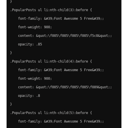
}
.PopularPosts ul li:nth-child(3):before {
    font-family: &#39;Font Awesome 5 Free&#39;;
    font-weight: 900;
    content: &quot;\f005\f005\f005\f005\f5c0&quot;;
    opacity: .85
}
.PopularPosts ul li:nth-child(4):before {
    font-family: &#39;Font Awesome 5 Free&#39;;
    font-weight: 900;
    content: &quot;\f005\f005\f005\f005\f089&quot;;
    opacity: .8
}
.PopularPosts ul li:nth-child(5):before {
    font-family: &#39;Font Awesome 5 Free&#39;;