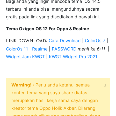
Bagi anda yang ingin mencoba tema iOS 14.5
terbaru ini anda bisa mengunduhnya secara
gratis pada link yang disediakan dibawah ini.
Tema Oxigen OS 12 For Oppo & Realme
:
Cara Download
|
ColorOs 7
|
LINK DOWNLOAD
ColorOs 11
|
Realme
|
PASSWORD
menit ke 6:11
|
Widget Jam KWGT
|
KWGT WIdget Pro 2021
Warning!
: Perlu anda ketahui semua
konten tema yang saya share diatas
merupakan hasil kerja sama saya dengan
kreator tema Oppo Holik Akbar. Dilarang
keras menduplikat dan membagikan ulang