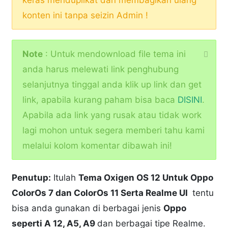
konten ini tanpa seizin Admin !
Note
: Untuk mendownload file tema ini
anda harus melewati link penghubung
selanjutnya tinggal anda klik up link dan get
link, apabila kurang paham bisa baca
DISINI
.
Apabila ada link yang rusak atau tidak work
lagi mohon untuk segera memberi tahu kami
melalui kolom komentar dibawah ini!
Penutup:
Itulah
Tema Oxigen OS 12 Untuk Oppo
ColorOs 7 dan ColorOs 11 Serta Realme UI
tentu
bisa anda gunakan di berbagai jenis
Oppo
seperti A 12, A5, A9
dan berbagai tipe Realme.