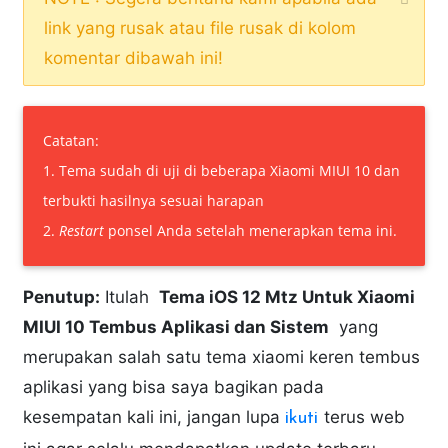
link yang rusak atau file rusak di kolom
komentar dibawah ini!
Catatan:
1. Tema sudah di uji di beberapa Xiaomi MIUI 10 dan
terbukti hasilnya sesuai harapan
2.
Restart
ponsel Anda setelah menerapkan tema ini.
Penutup:
Itulah
Tema iOS 12 Mtz Untuk Xiaomi
MIUI 10 Tembus Aplikasi dan Sistem
yang
merupakan salah satu tema xiaomi keren tembus
aplikasi yang bisa saya bagikan pada
kesempatan kali ini, jangan lupa
terus web
ikuti