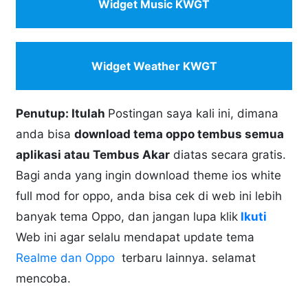
Widget Music KWGT
Widget Weather KWGT
Penutup: Itulah
Postingan saya kali ini, dimana
anda bisa
download tema oppo tembus semua
aplikasi atau Tembus Akar
diatas secara gratis.
Bagi anda yang ingin download theme ios white
full mod for oppo, anda bisa cek di web ini lebih
banyak tema Oppo, dan jangan lupa klik
Ikuti
Web ini agar selalu mendapat update tema
Realme dan Oppo
terbaru lainnya. selamat
mencoba.