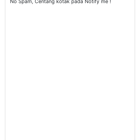
No Spam, Centang kotak pada Notify me !