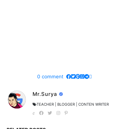
0
comment
Mr.Surya
TEACHER | BLOGGER | CONTEN WRITER