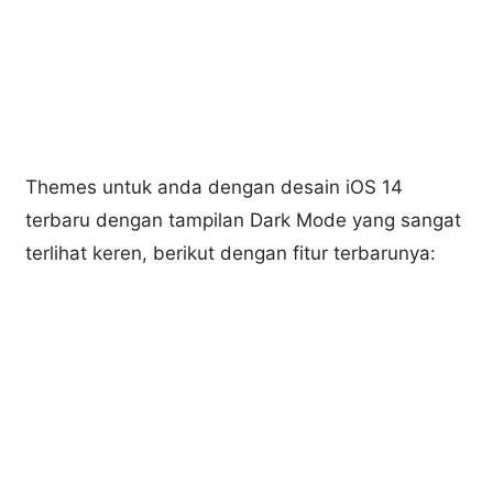
Themes untuk anda dengan desain iOS 14
terbaru dengan tampilan Dark Mode yang sangat
terlihat keren, berikut dengan fitur terbarunya: