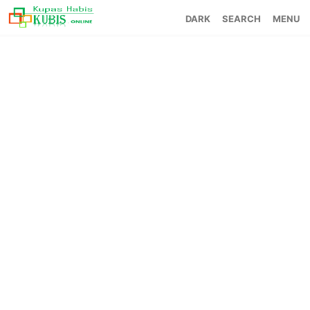
SEARCH
MENU