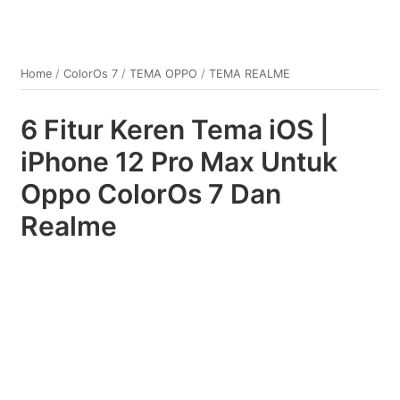
Home
/
ColorOs 7
/
TEMA OPPO
/
TEMA REALME
6 Fitur Keren Tema iOS |
iPhone 12 Pro Max Untuk
Oppo ColorOs 7 Dan
Realme