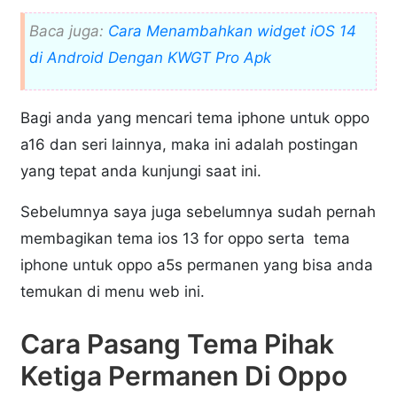
Baca juga:
Cara Menambahkan widget iOS 14
di Android Dengan KWGT Pro Apk
Bagi anda yang mencari tema iphone untuk oppo
a16 dan seri lainnya, maka ini adalah postingan
yang tepat anda kunjungi saat ini.
Sebelumnya saya juga sebelumnya sudah pernah
membagikan tema ios 13 for oppo serta tema
iphone untuk oppo a5s permanen yang bisa anda
temukan di menu web ini.
Cara Pasang Tema Pihak
Ketiga Permanen Di Oppo