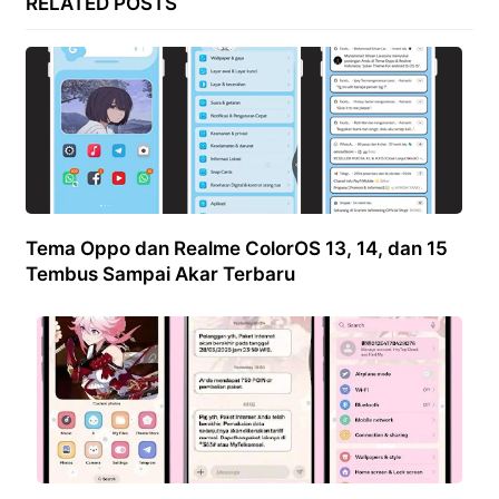
RELATED POSTS
Tema Oppo dan Realme ColorOS 13, 14, dan 15
Tembus Sampai Akar Terbaru