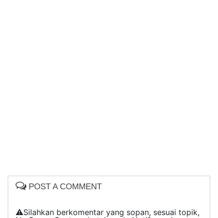
POST A COMMENT
⚠️Silahkan berkomentar yang sopan, sesuai topik,