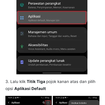
3. Lalu klik
Titik Tiga
pojok kanan atas dan pilih
opsi
Aplikasi Default