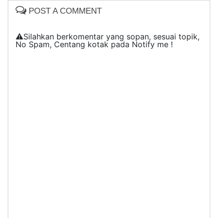
POST A COMMENT
⚠️Silahkan berkomentar yang sopan, sesuai topik,
No Spam, Centang kotak pada Notify me !