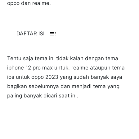
oppo dan realme.
toc
DAFTAR ISI
Tentu saja tema ini tidak kalah dengan tema
iphone 12 pro max untuk: realme ataupun tema
ios untuk oppo 2023 yang sudah banyak saya
bagikan sebelumnya dan menjadi tema yang
paling banyak dicari saat ini.