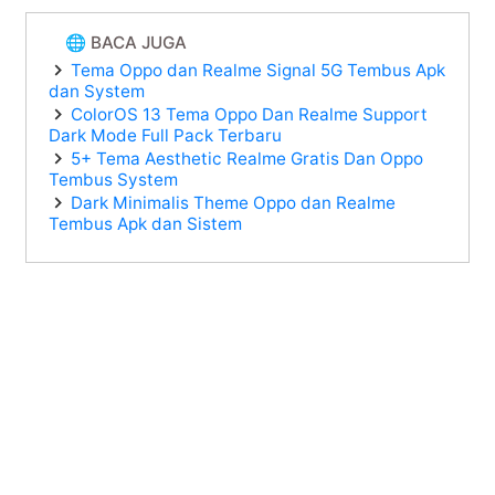
🌐 BACA JUGA
Tema Oppo dan Realme Signal 5G Tembus Apk
dan System
ColorOS 13 Tema Oppo Dan Realme Support
Dark Mode Full Pack Terbaru
5+ Tema Aesthetic Realme Gratis Dan Oppo
Tembus System
Dark Minimalis Theme Oppo dan Realme
Tembus Apk dan Sistem