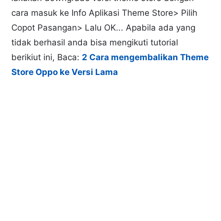
cara masuk ke Info Aplikasi Theme Store> Pilih
Copot Pasangan> Lalu OK... Apabila ada yang
tidak berhasil anda bisa mengikuti tutorial
berikiut ini, Baca:
2 Cara mengembalikan Theme
Store Oppo ke Versi Lama