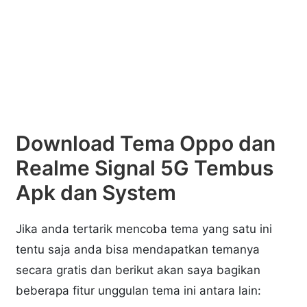
Download Tema Oppo dan
Realme Signal 5G Tembus
Apk dan System
Jika anda tertarik mencoba tema yang satu ini
tentu saja anda bisa mendapatkan temanya
secara gratis dan berikut akan saya bagikan
beberapa fitur unggulan tema ini antara lain: