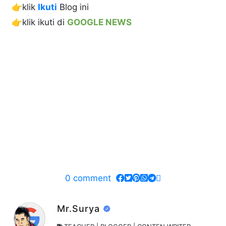
👉klik
Ikuti
Blog ini
👉klik ikuti di
GOOGLE NEWS
0
comment
Mr.Surya