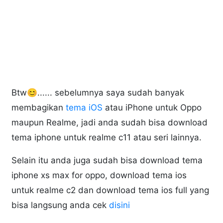
Btw😊...... sebelumnya saya sudah banyak
membagikan
tema iOS
atau iPhone untuk Oppo
maupun Realme, jadi anda sudah bisa download
tema iphone untuk realme c11 atau seri lainnya.
Selain itu anda juga sudah bisa download tema
iphone xs max for oppo, download tema ios
untuk realme c2 dan download tema ios full yang
bisa langsung anda cek
disini