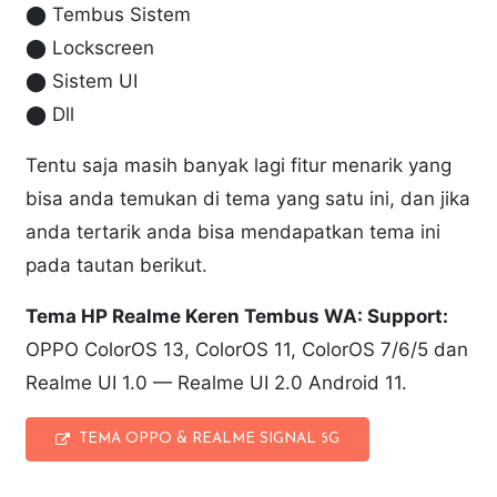
⬤ Tembus Sistem
⬤ Lockscreen
⬤ Sistem UI
⬤ Dll
Tentu saja masih banyak lagi fitur menarik yang
bisa anda temukan di tema yang satu ini, dan jika
anda tertarik anda bisa mendapatkan tema ini
pada tautan berikut.
Tema HP Realme Keren Tembus WA: Support:
OPPO ColorOS 13, ColorOS 11, ColorOS 7/6/5 dan
Realme UI 1.0 — Realme UI 2.0 Android 11.
TEMA OPPO & REALME SIGNAL 5G