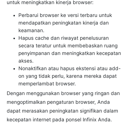
untuk meningkatkan kinerja browser:
Perbarui browser ke versi terbaru untuk
mendapatkan peningkatan kinerja dan
keamanan.
Hapus cache dan riwayat penelusuran
secara teratur untuk membebaskan ruang
penyimpanan dan meningkatkan kecepatan
akses.
Nonaktifkan atau hapus ekstensi atau add-
on yang tidak perlu, karena mereka dapat
memperlambat browser.
Dengan menggunakan browser yang ringan dan
mengoptimalkan pengaturan browser, Anda
dapat merasakan peningkatan signifikan dalam
kecepatan internet pada ponsel Infinix Anda.