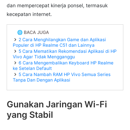
dan mempercepat kinerja ponsel, termasuk
kecepatan internet.
🌐 BACA JUGA
2 Cara Menghilangkan Game dan Aplikasi
Populer di HP Realme C51 dan Lainnya
5 Cara Mematikan Rekomendasi Aplikasi di HP
Vivo Agar Tidak Mengganggu
6 Cara Mengembalikan Keyboard HP Realme
ke Setelan Default
5 Cara Nambah RAM HP Vivo Semua Series
Tanpa Dan Dengan Aplikasi
Gunakan Jaringan Wi-Fi
yang Stabil