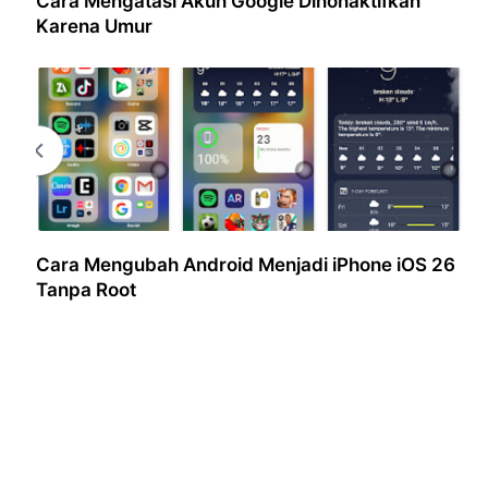
Cara Mengatasi Akun Google Dinonaktifkan
Karena Umur
Cara Mengubah Android Menjadi iPhone iOS 26
Tanpa Root