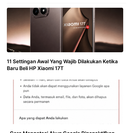
11 Settingan Awal Yang Wajib Dilakukan Ketika
Baru Beli HP Xiaomi 17T