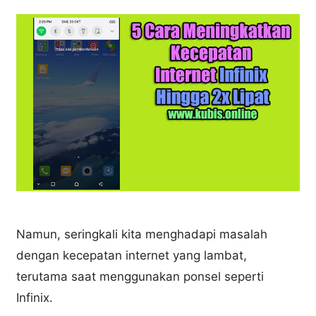
Namun, seringkali kita menghadapi masalah
dengan kecepatan internet yang lambat,
terutama saat menggunakan ponsel seperti
Infinix.