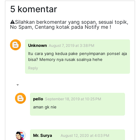
5 komentar
⚠️Silahkan berkomentar yang sopan, sesuai topik,
No Spam, Centang kotak pada Notify me !
Unknown
August 7, 2019 at 3:38 PM
Itu cara yang kedua pake penyimpanan ponsel aja
bisa? Memory nya rusak soalnya hehe
Reply
pello
September 18, 2019 at 10:25 PM
aman gk nie
Mr. Surya
August 12, 2020 at 4:03 PM