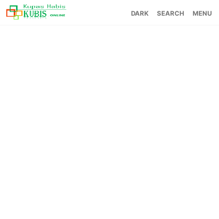
SEARCH
MENU