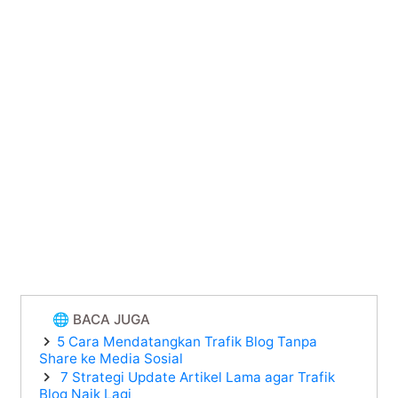
🌐 BACA JUGA
5 Cara Mendatangkan Trafik Blog Tanpa
Share ke Media Sosial
7 Strategi Update Artikel Lama agar Trafik
Blog Naik Lagi