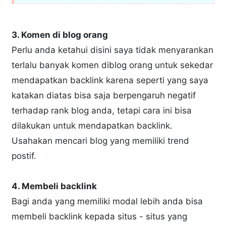
3. Komen di blog orang
Perlu anda ketahui disini saya tidak menyarankan
terlalu banyak komen diblog orang untuk sekedar
mendapatkan backlink karena seperti yang saya
katakan diatas bisa saja berpengaruh negatif
terhadap rank blog anda, tetapi cara ini bisa
dilakukan untuk mendapatkan backlink.
Usahakan mencari blog yang memiliki trend
postif.
4. Membeli backlink
Bagi anda yang memiliki modal lebih anda bisa
membeli backlink kepada situs - situs yang