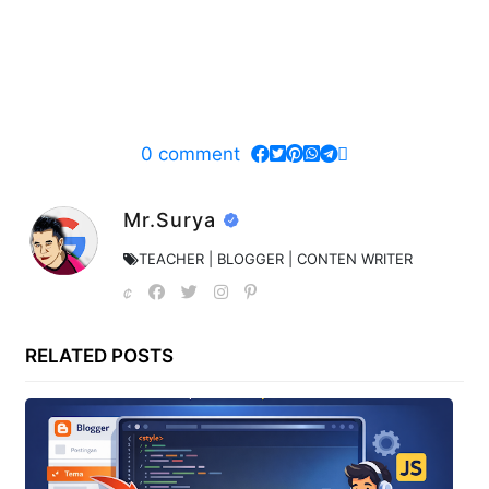
0
comment
Mr.Surya
TEACHER | BLOGGER | CONTEN WRITER
RELATED POSTS