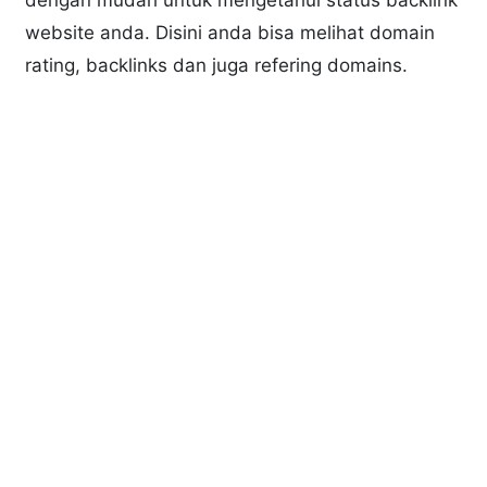
dengan mudah untuk mengetahui status backlink
website anda. Disini anda bisa melihat domain
rating, backlinks dan juga refering domains.