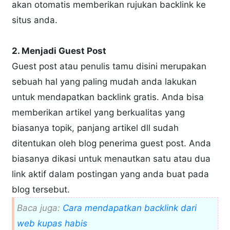
akan otomatis memberikan rujukan backlink ke
situs anda.
2. Menjadi Guest Post
Guest post atau penulis tamu disini merupakan
sebuah hal yang paling mudah anda lakukan
untuk mendapatkan backlink gratis. Anda bisa
memberikan artikel yang berkualitas yang
biasanya topik, panjang artikel dll sudah
ditentukan oleh blog penerima guest post. Anda
biasanya dikasi untuk menautkan satu atau dua
link aktif dalam postingan yang anda buat pada
blog tersebut.
Baca juga:
Cara mendapatkan backlink dari
web kupas habis