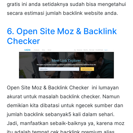
gratis ini anda setidaknya sudah bisa mengetahui
secara estimasi jumlah backlink website anda.
6. Open Site Moz & Backlink
Checker
Open Site Moz & Backlink Checker ini lumayan
akurat untuk masalah backlink checker. Namun
demikian kita dibatasi untuk ngecek sumber dan
jumlah backlink sebanyak5 kali dalam sehari.
Jadi, manfaatkan sebaik-baiknya ya, karena moz
itu adalah tempat cek backlink premium alias