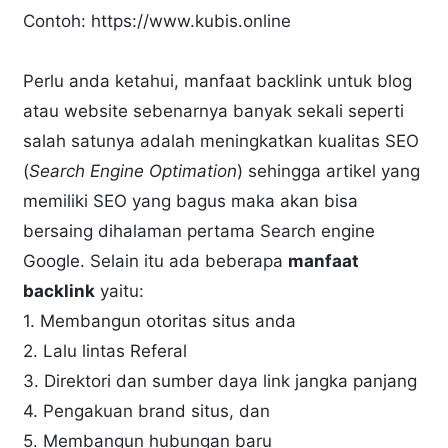
Contoh: https://www.kubis.online
Perlu anda ketahui, manfaat backlink untuk blog
atau website sebenarnya banyak sekali seperti
salah satunya adalah meningkatkan kualitas SEO
(
Search Engine Optimation
) sehingga artikel yang
memiliki SEO yang bagus maka akan bisa
bersaing dihalaman pertama Search engine
Google. Selain itu ada beberapa
manfaat
backlink
yaitu:
1. Membangun otoritas situs anda
2. Lalu lintas Referal
3. Direktori dan sumber daya link jangka panjang
4. Pengakuan brand situs, dan
5. Membangun hubungan baru