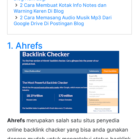
2 Cara Membuat Kotak Info Notes dan
Warning Keren Di Blog
2 Cara Memasang Audio Musik Mp3 Dari
Google Drive Di Postingan Blog
1. Ahrefs
Ahrefs
merupakan salah satu situs penyedia
online backlink chacker yang bisa anda gunakan