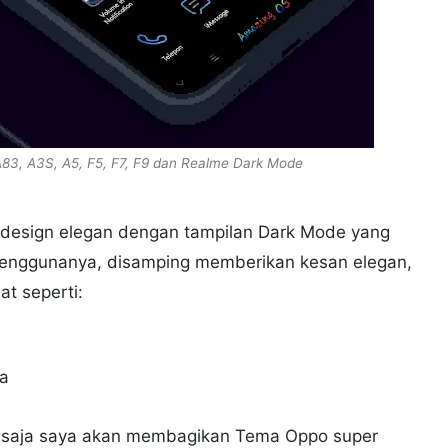
3, A3S, A5, F5, F7, F9 dan Realme Dark Mode
i design elegan dengan tampilan Dark Mode yang
penggunanya, disamping memberikan kesan elegan,
t seperti:
a
ng saja saya akan membagikan Tema Oppo super