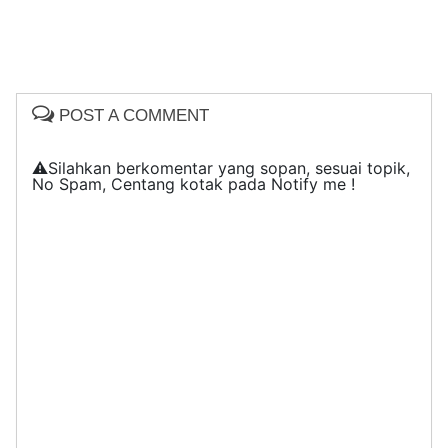
POST A COMMENT
⚠️Silahkan berkomentar yang sopan, sesuai topik,
No Spam, Centang kotak pada Notify me !