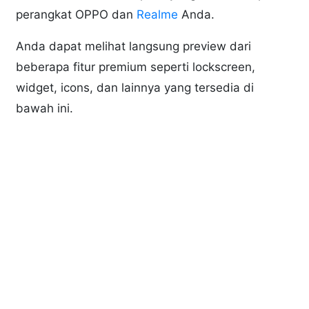
perangkat OPPO dan
Realme
Anda.
Anda dapat melihat langsung preview dari
beberapa fitur premium seperti lockscreen,
widget, icons, dan lainnya yang tersedia di
bawah ini.