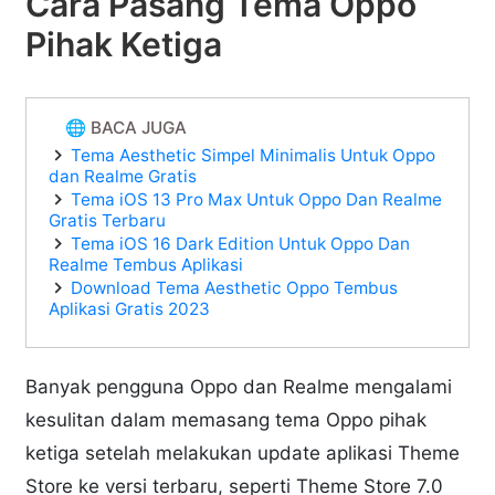
Cara Pasang Tema Oppo
Pihak Ketiga
🌐 BACA JUGA
Tema Aesthetic Simpel Minimalis Untuk Oppo
dan Realme Gratis
Tema iOS 13 Pro Max Untuk Oppo Dan Realme
Gratis Terbaru
Tema iOS 16 Dark Edition Untuk Oppo Dan
Realme Tembus Aplikasi
Download Tema Aesthetic Oppo Tembus
Aplikasi Gratis 2023
Banyak pengguna Oppo dan Realme mengalami
kesulitan dalam memasang tema Oppo pihak
ketiga setelah melakukan update aplikasi Theme
Store ke versi terbaru, seperti Theme Store 7.0