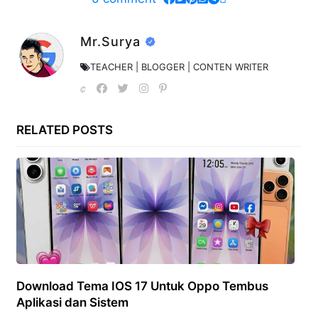
Mr.Surya
TEACHER | BLOGGER | CONTEN WRITER
RELATED POSTS
Download Tema IOS 17 Untuk Oppo Tembus
Aplikasi dan Sistem