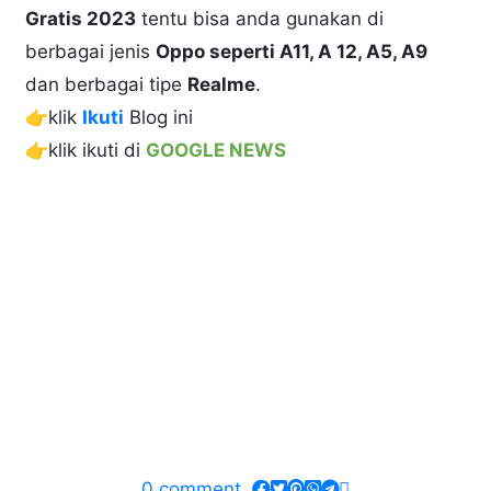
Gratis 2023
tentu bisa anda gunakan di
berbagai jenis
Oppo seperti A11, A 12, A5, A9
dan berbagai tipe
Realme
.
👉klik
Ikuti
Blog ini
👉klik ikuti di
GOOGLE NEWS
0
comment