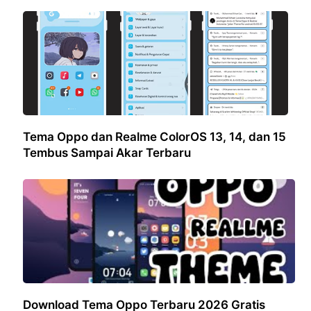
Tema Oppo dan Realme ColorOS 13, 14, dan 15
Tembus Sampai Akar Terbaru
Download Tema Oppo Terbaru 2026 Gratis